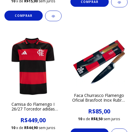
10
x de
R$15,00
sem juros
Faca Churrasco Flamengo
Oficial Brasfoot Inox Rubro-
Camisa do Flamengo I
negro
26/27 Torcedor adidas
R$85,00
Masculina
R$449,00
10
x de
R$8,50
sem juros
10
x de
R$44,90
sem juros