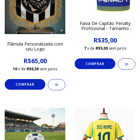
Faixa De Capitão Penalty
Profissional - Tamanho
Único
R$35,00
Flâmula Personalizada com
7
x de
R$5,00
sem juros
seu Logo
R$65,00
10
x de
R$6,50
sem juros