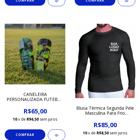
CANELEIRA
PERSONALIZADA FUTEBOL
COM FOTOS
Blusa Térmica Segunda Pele
R$65,00
Masculina Para Frio
Personalizada
10
x de
R$6,50
sem juros
R$85,00
10
x de
R$8,50
sem juros