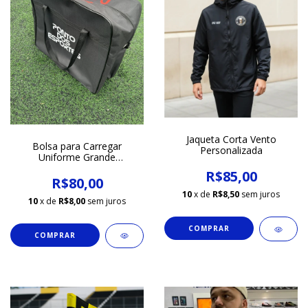
Jaqueta Corta Vento
Bolsa para Carregar
Personalizada
Uniforme Grande
Personalizada 0.50 x 0.45 x
R$85,00
0.24
R$80,00
10
x de
R$8,50
sem juros
10
x de
R$8,00
sem juros