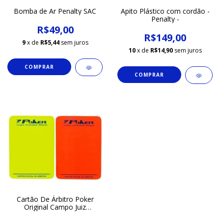
Bomba de Ar Penalty SAC
Apito Plástico com cordão -
Penalty -
R$49,00
R$149,00
9
x de
R$5,44
sem juros
10
x de
R$14,90
sem juros
Cartão De Árbitro Poker
Original Campo Juiz
Vermelho/amarelo