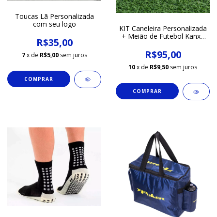
Toucas Lã Personalizada
com seu logo
KIT Caneleira Personalizada
+ Meião de Futebol Kanxa
R$35,00
Preto
R$95,00
7
x de
R$5,00
sem juros
10
x de
R$9,50
sem juros